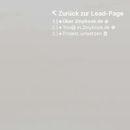
↸ Zurück zur Lead-Page
⒈)🔸Über 2mybook.de ☀️
⒉)🔸You@ in.2mybook.de
＠
⒊)🔸Projekt umsetzen ䷴