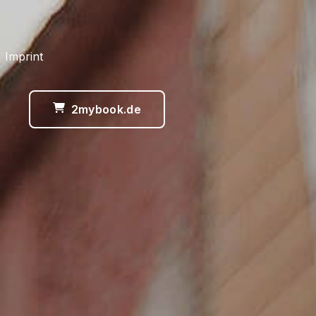
 Imprint
2mybook.de