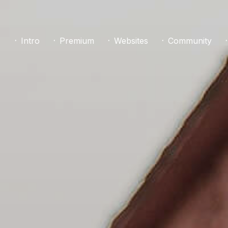
᛫ Intro
᛫ Premium
᛫ Websites
᛫ Community
᛫