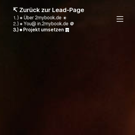
↸ Zurück zur Lead-Page
⒈)🔸Über 2mybook.de ☀️
⒉)🔸You@ in.2mybook.de
＠
⒊)🔸Projekt umsetzen ䷴