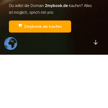
Du willst die Domain
2mybook.de
kaufen? Alles
ist möglich, sprich mit uns:
2mybook.de kaufen
Scrol
554
22
K
K
Total Downloads
Daily Visitors
99
526
%
K
Positive Rating
Happy Users