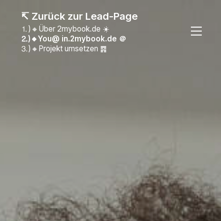
↸ Zurück zur Lead-Page
⒈)🔸Über 2mybook.de ☀️
⒉)🔸You@ in.2mybook.de
＠
⒊)🔸Projekt umsetzen ䷴