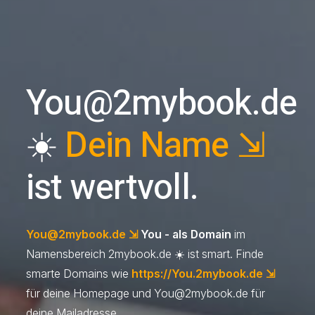
You@2mybook.de
☀️
Dein Name ⇲
ist wertvoll.
You@2mybook.de
⇲
You - als Domain
im
Namensbereich 2mybook.de ☀️ ist smart. Finde
smarte Domains wie
https://You.2mybook.de ⇲
für deine Homepage und
You@2mybook.de
für
deine Mailadresse.