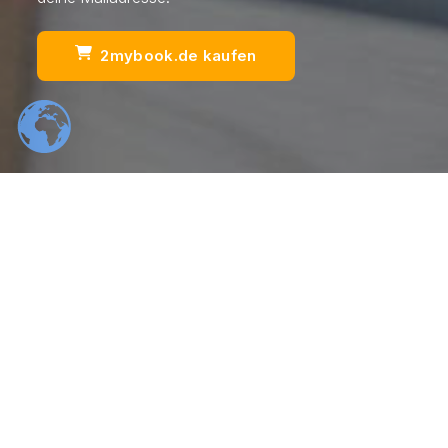
2mybook.de kaufen
Scrol
554
22
K
K
Total Downloads
Daily Visitors
99
526
%
K
Positive Rating
Happy Users